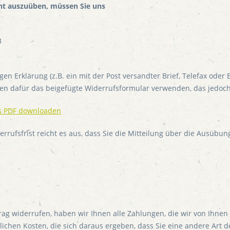
ht auszuüben, müssen Sie uns
3
gen Erklärung (z.B. ein mit der Post versandter Brief, Telefax oder
nen dafür das beigefügte Widerrufsformular verwenden, das jedoch 
ls PDF downloaden
rufsfrist reicht es aus, dass Sie die Mitteilung über die Ausübun
ag widerrufen, haben wir Ihnen alle Zahlungen, die wir von Ihnen e
chen Kosten, die sich daraus ergeben, dass Sie eine andere Art de