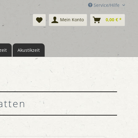
Service/Hilfe
Mein Konto
0,00 € *
eit
Akustikzeit
atten