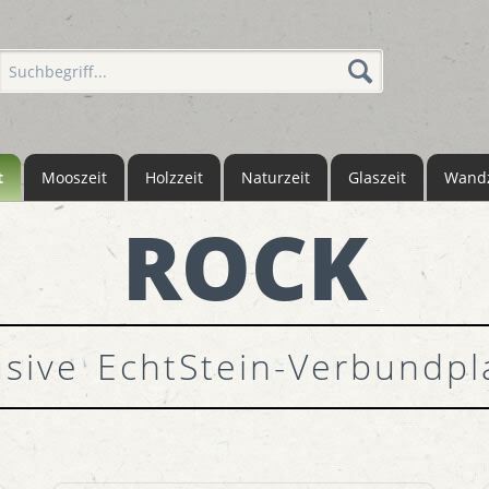
t
Mooszeit
Holzzeit
Naturzeit
Glaszeit
Wandz
ROCK
usive EchtStein-Verbundpl