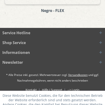
Negro - FLEX
Service Hotline
Shop Service
Informationen
Newsletter
* Alle Preise inkl. gesetzl. Mehrwertsteuer zzgl.
Versandkosten
und ggf.
Nachnahmegebühren, wenn nicht anders beschrieben
Kontakt
Hilfe / Support
--> Login
Diese Website benutzt Cookies, die für den technischen Betrieb
der Website erforderlich sind und stets gesetzt werden.
Andere Cookies, die den Komfort bei Benutzung dieser Website